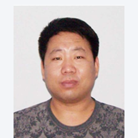
网络杂志
公司新闻
卫生技术资格考试助考
医院EAP项目咨询
行业资讯
师资展示
杂志介绍
医务社工师
考试信息
医院职业化管理杂志
联系我们
职业标准
资料下载
联系方式
政策法规
证书查询
新闻动态