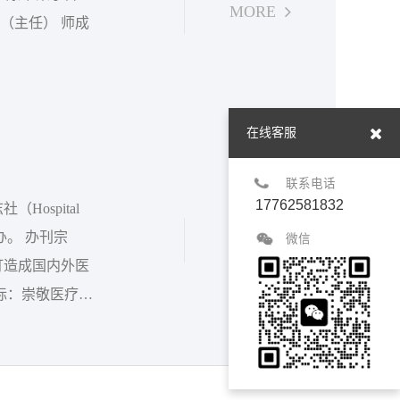
MORE
在线客服
联系电话
17762581832
ospital
 办刊宗
MORE
微信
打造成国内外医
院管理师、行业