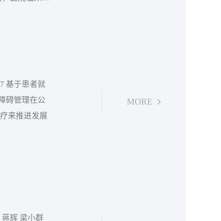
破成见，来扩大
练为最终级目
MORE