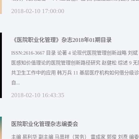
护理、医技、行政后勤五大职业的管理，需要共同努力打
2018-02-10 17:00:00
医院管理者的参与，以专注职业化素养，职业化辅导与训
标。也...
《医院职业化管理》杂志2018年01期目录
ISSN:2616-3667 目录 论著 4 论现代医院管理创新战略 刘斌 7 基于患者就
医感知价值理论的医院管理创新路径研究 赵健松 综述 9 无障碍管理在公
共卫生工作中的应用 韩万兵 11 基层医疗机构如何借分级诊疗来推进发展
自...
2018-02-10 16:43:35
医院职业化管理杂志编委会
主编 易利华 副主编 马恩祥（常务） 雷成家 郭俊 刘焘 编委 蒋辉 梁小群