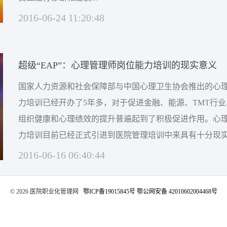
2016-06-24 11:20:48
超级“EAP”：心理管理师岗位能力培训的现实意义
国家人力资源和社会保障部与中国心理卫生协会推出的心
力培训已经开办了5年多，对于促进金融、能源、TMT行
组织健康和心理绩效的提升普遍起到了积极促进作用。心
力培训目前已经正式引进到医院管理培训中来具有十分现
进一步改善医疗服务的重要切入点 《关于印发进一步改善医疗服务行动计
2016-06-16 06:40:44
划的通知》（国卫医发〔2015〕2号）下发已经一年多了
疗服务行动计划实施已经进...
©️ 2026 医院职业化管理网
鄂ICP备19015845号
鄂公网安备 42010602004468号