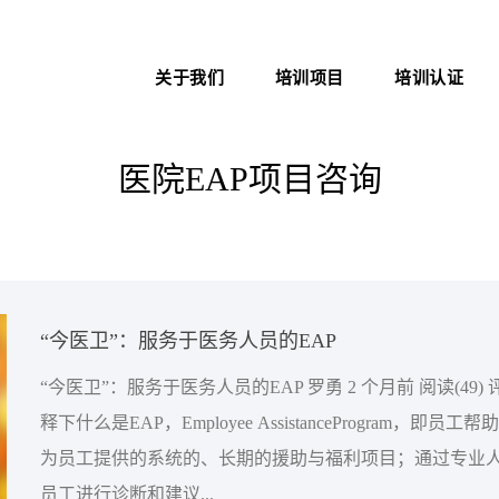
关于我们
培训项目
培训认证
新医管学院——大健康 新职
中医心理师
医院管理咨询案例
业
医院EAP项目咨询
心理治疗师
职业化管理理论
医院管理师
医院EAP项目咨询
卫生技术资格考试助考
医务社工师
“今医卫”：服务于医务人员的EAP
“今医卫”：服务于医务人员的EAP 罗勇 2 个月前 阅读(49) 评论(0) 首先解
释下什么是EAP，Employee AssistanceProgram，即员
为员工提供的系统的、长期的援助与福利项目；通过专业
员工进行诊断和建议...