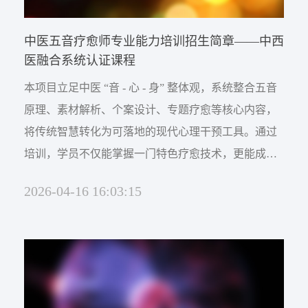
网络杂志
公司新闻
卫生技术资格考试助考
中医五音疗愈师专业能力培训招生简章——中西
医院EAP项目咨询
行业资讯
师资展示
杂志介绍
医融合系统认证课程
医务社工师
本项目立足中医 “音 - 心 - 身” 整体观，系统整合五音
考试信息
医院职业化管理杂志
联系我们
原理、素材解析、个案设计、专题疗愈等核心内容，
将传统智慧转化为可落地的现代心理干预工具。通过
职业标准
资料下载
培训，学员不仅能掌握一门特色疗愈技术，更能成为
联系方式
连接传统医学与现代健康服务的桥梁，为个人职业发
政策法规
2026-04-16 16:03:15
展开辟新赛道，为社会提供更具文化底蕴的心理健康
证书查询
服务。
新闻动态