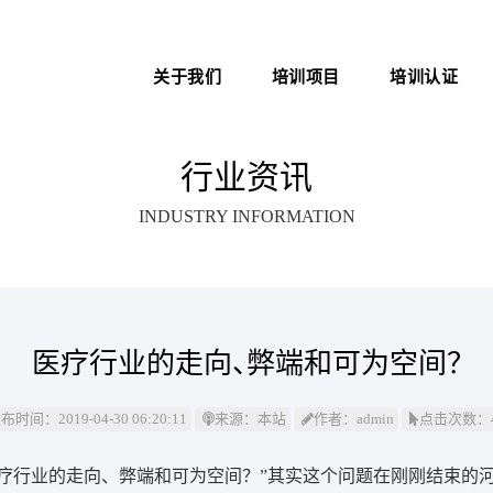
关于我们
培训项目
培训认证
新医管学院——大健康 新职
中医心理师
医院管理咨询案例
业
行业资讯
心理治疗师
职业化管理理论
INDUSTRY INFORMATION
医院管理师
医院EAP项目咨询
卫生技术资格考试助考
医务社工师
医疗行业的走向、弊端和可为空间？
布时间：2019-04-30 06:20:11
来源：本站
作者：admin
点击次数：4
疗行业的走向、弊端和可为空间？”其实这个问题在刚刚结束的