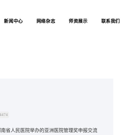
新闻中心
网络杂志
师资展示
联系我们
公司新闻
杂志介绍
联系方式
行业资讯
医院职业化管理杂志
证书查询
考试信息
资料下载
职业标准
政策法规
新闻动态
474
河南省人民医院举办的亚洲医院管理奖申报交流