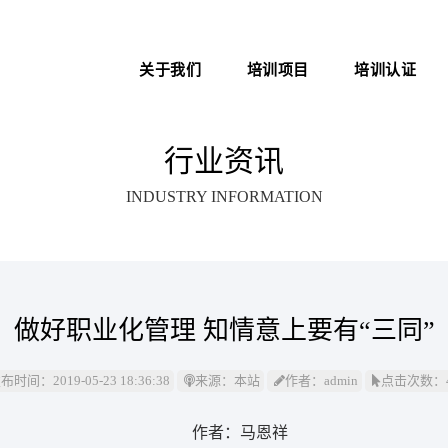
关于我们
培训项目
培训认证
新医管学院——大健康 新职
中医心理师
医院管理咨询案例
业
行业资讯
心理治疗师
职业化管理理论
INDUSTRY INFORMATION
医院管理师
医院EAP项目咨询
卫生技术资格考试助考
医务社工师
做好职业化管理 知情意上要有“三同”
布时间：2019-05-23 18:36:38
来源：本站
作者：admin
点击次数：4
作者：马恩祥