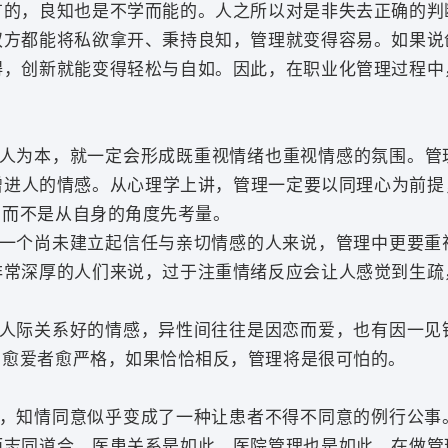
有的，良知也是不学而能的。人之所以对是非失去正确的判
双方都能将私欲拿开、秉持良知，管理就变得容易。如果说
碍，创新就能变得轻松与自如。因此，在职业化管理过程中
人为本，就一定会形成既重视情绪也重视情感的氛围。管理
进人的情感。从心理学上讲，管理一定要以同理心为前提
，而不是从自身的角度先考量。
一个尚未建立起信任与亲切情感的人来说，管理中更要重
非常深厚的人们来说，过于注重情绪反应会让人感觉到生疏
人际关系好的情感，异性间往往是因恋而爱，也有因一见
。愈爱者愈严格，如果恰恰相反，管理将是很可怕的。
，知情同意似乎变成了一种让患者不得不同意的例行公事
而志同道合。医患关系是如此，医院管理也是如此。在做管