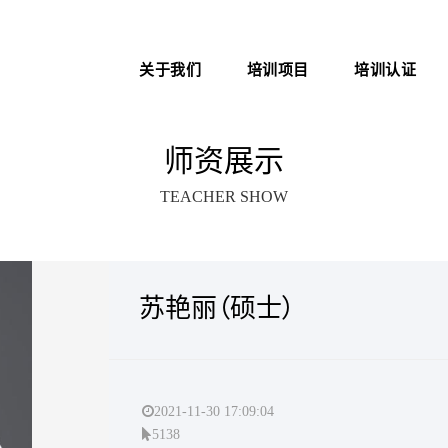
关于我们
培训项目
培训认证
新医管学院——大健康 新职
中医心理师
医院管理咨询案例
业
师资展示
心理治疗师
职业化管理理论
TEACHER SHOW
医院管理师
医院EAP项目咨询
卫生技术资格考试助考
苏艳丽（硕士）
医务社工师
2021-11-30 17:09:04
5138