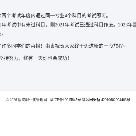
续两个考试年度内通过同一专业4个科目的考试即可。
022年考试中有未过科目，则2021年考试已通过科目作废。2023
处。
到了许多同学们的喜报！由衷祝贺大家终于迈进新的一段旅程~
坚持努力，终有一天你也会成功！
©️ 2026 医院职业化管理网
鄂ICP备19015845号
鄂公网安备 42010602004468号