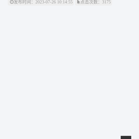
网络杂志
公司新闻
发布时间：2023-07-26 10:14:55
点击次数：3175
卫生技术资格考试助考
医院EAP项目咨询
行业资讯
师资展示
杂志介绍
医务社工师
考试信息
医院职业化管理杂志
联系我们
职业标准
资料下载
联系方式
政策法规
证书查询
新闻动态