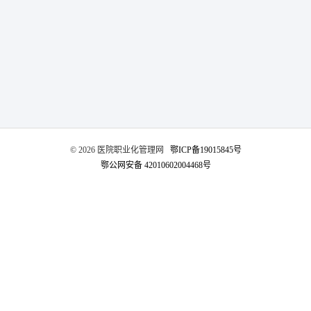
网络杂志
公司新闻
卫生技术资格考试助考
医院EAP项目咨询
行业资讯
师资展示
杂志介绍
医务社工师
考试信息
医院职业化管理杂志
联系我们
职业标准
资料下载
©️ 2026 医院职业化管理网
鄂ICP备19015845号
联系方式
鄂公网安备 42010602004468号
政策法规
证书查询
新闻动态