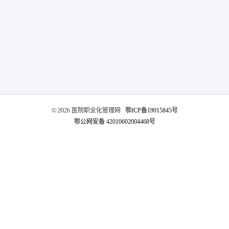
网络杂志
公司新闻
卫生技术资格考试助考
医院EAP项目咨询
行业资讯
师资展示
杂志介绍
医务社工师
考试信息
医院职业化管理杂志
联系我们
职业标准
资料下载
©️ 2026 医院职业化管理网
鄂ICP备19015845号
联系方式
鄂公网安备 42010602004468号
政策法规
证书查询
新闻动态