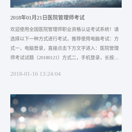
网络杂志
公司新闻
卫生技术资格考试助考
2018年01月21日医院管理师考试
医院EAP项目咨询
行业资讯
师资展示
杂志介绍
欢迎使用全国医院管理师职业资格认证考试系统！请
医务社工师
选择以下一种方式进行考试，推荐使用电脑考试：方
考试信息
医院职业化管理杂志
联系我们
式一，电脑登录，直接点击下方文字进入：医院管理
师考试试题（20180121）方式二，手机登录，长按并
职业标准
资料下载
识别二维码进入：
联系方式
2018-01-16 13:24:04
政策法规
证书查询
新闻动态