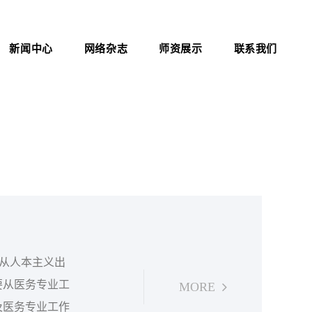
新闻中心
网络杂志
师资展示
联系我们
公司新闻
杂志介绍
联系方式
行业资讯
医院职业化管理杂志
证书查询
考试信息
资料下载
职业标准
政策法规
新闻动态
要从人本主义出
要从医务专业工
MORE
及医务专业工作