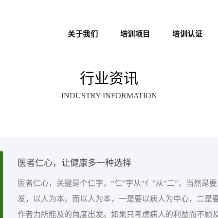
关于我们
培训项目
培训认证
新医管学院——大健康 新职
中医心理师
医院管理咨询案例
业
行业资讯
心理治疗师
职业化管理理论
INDUSTRY INFORMATION
医院管理师
医院EAP项目咨询
卫生技术资格考试助考
医务社工师
医者仁心，让健康多一种选择
医者仁心，关键是个仁字，“仁”字从“亻”从“二”，当然是
发，以人为本。而以人为本，一是要以病人为中心，二是
作者力所能及的角度出发。如果只考虑病人的利益而不顾