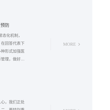
手段。而在众多
疗与保健又是一
于...
纷预防
通常态化机制，
。在回答代表下
MORE
多种形式加强医
诉管理，做好医
是健全完善多部
围。应该说，医
人心，我们正处
。二，要特别重