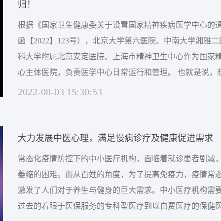
归！
根据《国家卫生健康委关于设置国家精神疾病医学中心的
函【2022】123号），北京大学第六医院、中南大学湘雅
科大学附属北京安定医院、上海市精神卫生中心作为国家
心主体医院，负责医学中心日常运行和管理。 也就是说，想要知道国家精
神疾病医学中心是什么样？可以去北大第六医院和北京安
2022-08-03 15:30:53
去湘雅二医院，还可以去上海精神卫生中心。而这里面最
雅二医院，作为一个综合医院的精神专科能成...
大力发展中医心理，满足慢病诊疗及健康促进需求
常态化疫情防控下的中小医疗机构，面临着就诊患者剧减
萎缩的困难。而从百姓的角度，为了提高免疫力，疫情常
激发了人们对于养生与健身的巨大需求。中小医疗机构需
过去的着眼于医保服务的专科型医疗到以自费医疗的保健