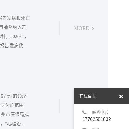
病报告发病和死亡
病毒肺炎纳入乙
MORE
。2020年，
。报告发病数居
毒肺炎，占甲
的是艾滋病、新
入法管理的诊疗
在线客服
金支付的范围。
MORE
联系电话
广州市医保局拟
17762581832
，“心理治疗”