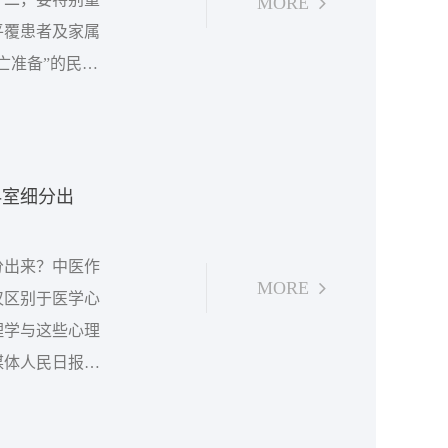
MORE
平覆患者及家属
亡准备”的民
三，在全社会关
的地位和作用，
政...
科室细分出
分出来？中医作
MORE
仅区别于医学心
理学与这些心理
媒体人民日报发
多少医院开设了
进行了浏览，了