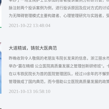
举办了一场全院护士长参加的患者投诉案例分析研讨会，
脉注射两个投诉案例为例，进行投诉原因及应对方式的讨
为无障碍管理模式主要构建者、心理管理研究与实践者，
次案例分析。本文是本次研讨会所受启发的心得。案例分
2021-10-22 13:48:04
者以为，患者投诉从分析医院方的角度看，是医疗服务出
认知不良的行为或结果；而从分析患者的角度看，则是患者在
大道精诚，铸就大医典范
昨晚收到令人敬佩的老朋友韦院长发来的信息，浙江丽水
举办“赢在精细 公立医院高质量发展之管理创新研修班”。
在以韦铁民院长为首的医院管理团队，经过10余年的不懈
管理做成了国内典范，而今借助公立医院高质量发展的政
已形成的医院精细化管理之道传播于中华大地，让大医精
2021-10-13 16:58:10
理的助力。对于国内不少医院管理者而言，丽水市中心医
2010年将“精管理”写入医院发展纲领，自此开启“探...