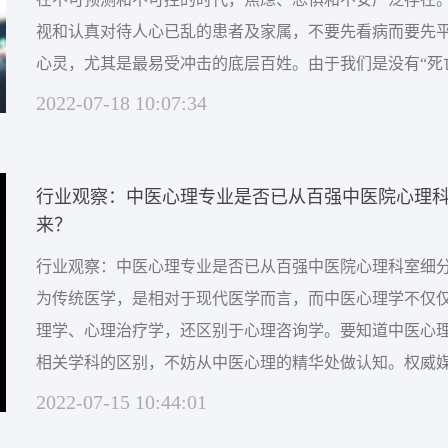
视和认真对待人心已乱的患者及家属，不要先看病而要先
心灵，尤其是最易受冲击的底层百姓。由于我们是没有“死
族，涉及生老病死的医院往往是社会矛盾的集中爆发地。
2022-07-18 10:07:34
注健康问题时，如何争取政府和社会重新审视医疗及医者
创造医院高质量发展的氛围及条件。四，疫情期间更显医疗对
行业观察：中医心理专业是否已从百强中医院心理
来？
行业观察：中医心理专业是否已从百强中医院心理科室细
为传统医学，是相对于现代医学而言，而中医心理学不仅
理学、心理治疗学，还区别于心理咨询学。要知道中医心
相关学科的区别，不妨从中医心理的精华处做认知。权威
布全国《2021届百强中医院》，其中排名前20强，到底有
2022-07-15 10:44:01
心理门诊心理科室呢？通过对前20强中医医院的官方网站