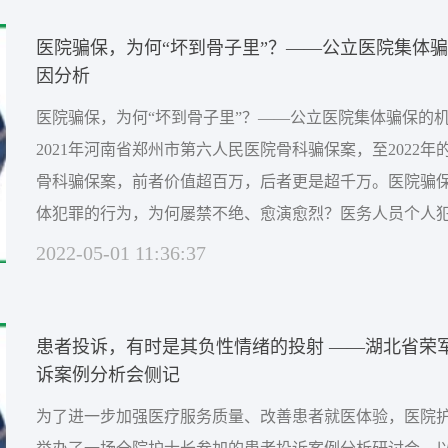
解到每家医院的诊疗科室设置。前20家中医医院有心...
医院骗保，为何“坏到骨子里”？——公立医院集体
因分析
医院骗保，为何“坏到骨子里”？——公立医院集体骗保的
2021年河南省郑州市第六人民医院骨科骗保案，至2022
骨科骗保案，前者价值超百万，后者更是超千万。医院骗
体犯罪的行为，为何屡禁不绝、愈演愈烈？医务人员个人
从机制上去找原因；但多科室医务人员集体犯罪，不能不
2022-05-01 11:36:37
因。诸如国家顶尖公立医院的集体骗保犯罪，具有典型的
而不能只归咎于医务人员的个人原因。01医院绑架...
患者投诉，有时是其负性情绪的投射 ——湖北省荣
诉案例分析会侧记
为了进一步加强医疗服务质量、改善患者就医体验，医院