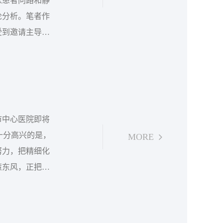
以患者问路和静
论分析。笔者作
受到邀请主导此
析研讨会现场笔
现了某些让患者
接...
市中心医院即将
十分高兴的是，
MORE
努力，把精细化
策东风，正把业
诚更有了一个管
院并不陌生：