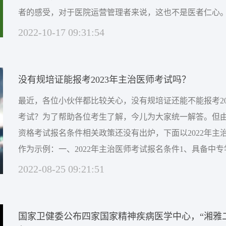
者的感受，对于医院运营管理者来说，这也不是医者仁心
个平等的关系，是阴阳平衡的关系，患者的疾病痛苦是显
2022-10-17 09:31:54
者的同情心也会因此而带来隐性的痛苦，这属于阴。没有
看到患者的痛苦而能开心起来的，这是人类的同情本能。...
没有规培证能报考2023年主治医师考试吗？
最近，各位小伙伴都比较关心，没有规培证还能不能报考20
考试？为了帮助各位考生了解，今儿为大家统一解答。但由于
资格考试报名条件相关政策还没有出炉，下面以2022年主
作为示例：一、2022年主治医师考试报名条件1、具备中
医师注册后从事医疗执业活动满7年；2、具备大专学历，
2022-08-25 09:21:51
后从事医疗执业活动满6年；3、具备大学本科学历或学士
师注册后从事医疗执业活动满4年；4、...
国家卫健委公布四家国家精神疾病医学中心，“湘雅