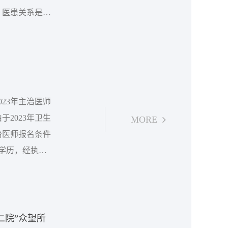
。医患关系是一
性的，属阳；医
哪一个医务人员
23年主治医师
2023年卫生
MORE
治医师报名条件
专学历，经执业
经执业医师注册
学位，经执业医
二院”众望所