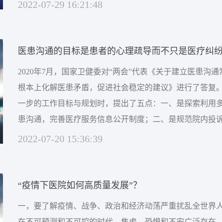
型医疗的转变，也许是一个应对医疗业务低迷的一个有效
2022-07-29 16:21:48
的保健型医疗与健康促进型医疗中，大力发展中医心理诊
个较为容易实现的转型模式。其理由有以下几点：第一、得益
医患沟通的目标是患者的心理疏导而不只是医疗纠
2020年7月，国家卫健委对“两会”代表《关于建立医患沟
根本上化解医患矛盾，促进社会稳定的建议》进行了答复
一步的工作目标与规划时，提出了五点：一、是探索利用
患沟通，完善医疗服务信息公开制度；二、是规范院内投
患沟通；三、是强化“三调解一保险”长效工作机制；四、
2022-07-20 15:36:39
门联动工作机制；五、是加强宣传引导，营造良好社会氛
患矛盾产生的关键不是医患沟通的问题，而是医疗过程...
“疫情下医院如何高质量发展”？
一，要了解疫情、战争、政治和经济动荡严重扰乱全世界
在不可预测和不可控的时代，焦虑、恐惧和不安广泛存在