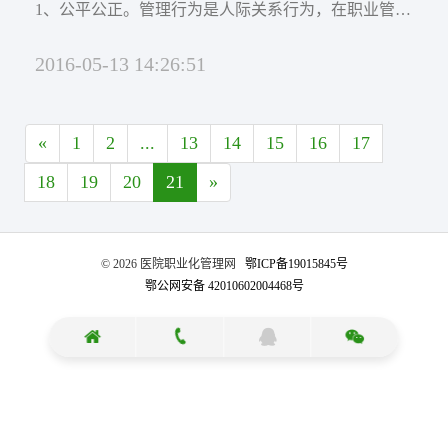
1、公平公正。管理行为是人际关系行为，在职业管理
行为中秉持公平和公正立场，不论亲疏，一视同仁。
2016-05-13 14:26:51
愈是亲近，愈要严格要求。 2、廉洁奉公。管理人员
有较多的资源可供支配，在管理中也有机会以权谋
私。严于律己，遵纪守法，做清正廉洁的模范，做克
«
1
2
...
13
14
15
16
17
己奉公的先锋。 3、服从管理。医院是一个...
18
19
20
21
»
©️ 2026 医院职业化管理网
鄂ICP备19015845号
鄂公网安备 42010602004468号