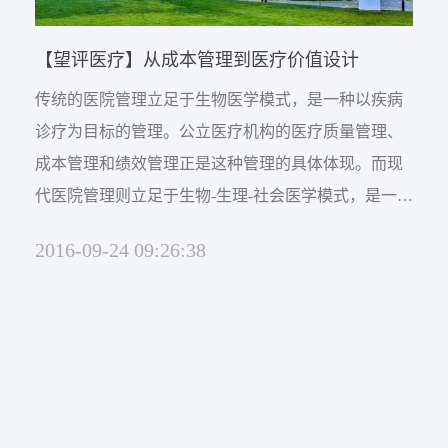
网络杂志
公司新闻
卫生技术资格考试助考
【望评医疗】从成本管理到医疗价值设计
医院EAP项目咨询
行业资讯
师资展示
杂志介绍
传统的医院管理立足于生物医学模式，是一种以疾病
医务社工师
诊疗为目标的管理。公立医疗机构的医疗质量管理、
考试信息
医院职业化管理杂志
联系我们
成本管理和绩效管理正是这种管理的具体体现。而现
代医院管理则立足于生物-生理-社会医学模式，是一种
职业标准
资料下载
以人为本的管理。医院管理既要满足于患者满意，同
联系方式
2016-09-24 09:26:38
时需要让医务人员满意，也需要让医院投资者满意。
政策法规
什么样的医疗能做到三方同时满意呢?笔者认为这就是
证书查询
价值医疗，通过医疗价值设计，运用心理管理的模式
新闻动态
来实现医院人本管理。本文用成本管理到医疗价值设
计来说明。 ...