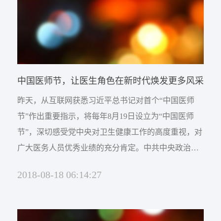
卓...
中国医师节，让医生角色在新时代焕发更多风采
昨天，从互联网获悉习近平总书记对首个“中国医师
节”作出重要指示，将每年8月19日设立为“中国医师
节”，深切感受党中央对卫生健康工作的高度重视，对
广大医务人员优秀业绩的充分肯定。中共中央政治局
委员、国务院副总理孙春兰也到北京市海淀医院，传
2018-08-18 06:14:27
达了习总书记对全国卫生健康工作者的节日祝贺和亲
切关怀，看望慰问一线医务人员并座谈，更反映了对
习总书记指示的坚定执行。设立中国医师节、党和国