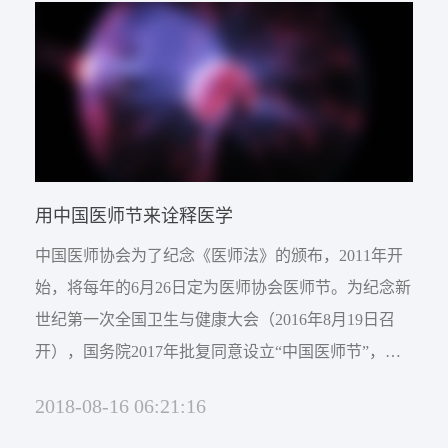
这位朋友院长的调侃不只是个调侃，从某个角度上
说...
用中国医师节来诠释医学
中国医师协会为了纪念《医师法》的颁布，2011年开
始，将每年的6月26日定为医师协会医师节。为纪念新
世纪第一次全国卫生与健康大会（2016年8月19日召
开），国务院2017年批复同意设立“中国医师节”，自
2018年起将每年8月19日设为“中国医师节”，将医师节
2018-08-16 06:21:16
由行业性惯例提升为举国性行为。“中国医师节”，继
“护士节”后为医务工作者专设的...