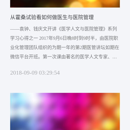
网络杂志
公司新闻
卫生技术资格考试助考
从霍桑试验看如何做医生与医院管理
医院EAP项目咨询
行业资讯
师资展示
杂志介绍
——袁钟、钱庆文开讲《医学人文与医院管理》系列
医务社工师
学习心得之一 2017年9月6日晚8时到9时半，由医院职
考试信息
医院职业化管理杂志
联系我们
业化管理团队组织的为期一年的第2期医管讲坛如期在
微信平台开班。第一次课由著名的医学人文专家、原
职业标准
资料下载
中国协和医科大学出版社社长兼总编辑、国家卫健委
联系方式
2018-09-09 03:29:54
生命伦理专家委员会委员，中国医师协会医学人文专
政策法规
业委员会副主任委员袁钟教授主讲，本晚讲授主题为
证书查询
医患沟通解决临床非技术问题。袁钟教授用平实而富
新闻动态
有磁性的语音...