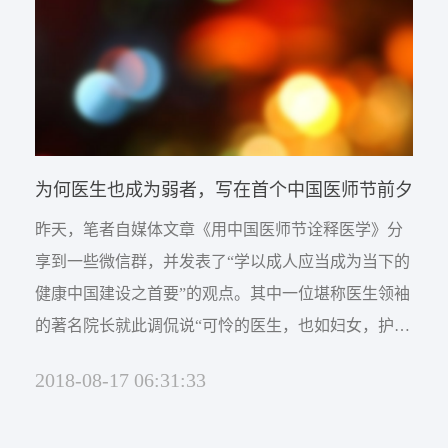
家最高领导人...
为何医生也成为弱者，写在首个中国医师节前夕
昨天，笔者自媒体文章《用中国医师节诠释医学》分
享到一些微信群，并发表了“学以成人应当成为当下的
健康中国建设之首要”的观点。其中一位堪称医生领袖
的著名院长就此调侃说“可怜的医生，也如妇女，护士
一样有了一个需要保护弱者的节日，即伟大又悲哀！”
2018-08-17 06:31:33
曾几何时，医生的职业是何等的令人向往与敬佩，然
而现在的医生却大都不愿意让子女学医。不可否认，