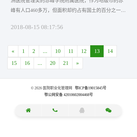
洲医院管理奖的赤峰学院附属医院，作为地级市的赤
峰有人口460多万，但面积却约占有国土的百分之一。
医院在1980年的时候也才只有100多名员工，38年的时
2018-08-15 08:17:56
间的发展，到现在有开放床位2200张，在职职工2474
人。医院年门诊量93万余人次、收治病人7.5万人次、
大中手术2万多例，如此良好的发展，从医院管理的内
«
1
2
...
10
11
12
13
14
功...
15
16
...
20
21
»
©️ 2026 医院职业化管理网
鄂ICP备19015845号
鄂公网安备 42010602004468号