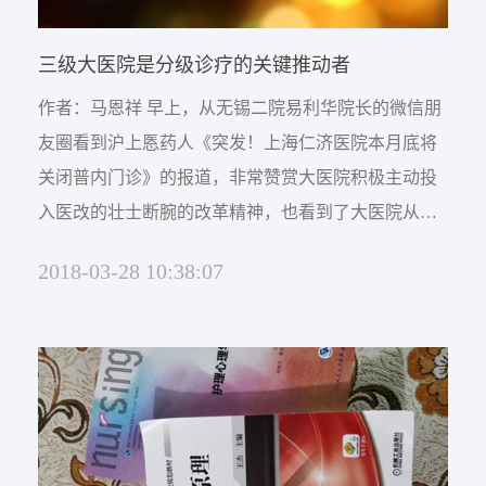
网络杂志
公司新闻
卫生技术资格考试助考
三级大医院是分级诊疗的关键推动者
医院EAP项目咨询
行业资讯
师资展示
杂志介绍
作者：马恩祥 早上，从无锡二院易利华院长的微信朋
医务社工师
友圈看到沪上悘药人《突发！上海仁济医院本月底将
考试信息
医院职业化管理杂志
联系我们
关闭普内门诊》的报道，非常赞赏大医院积极主动投
入医改的壮士断腕的改革精神，也看到了大医院从追
职业标准
资料下载
求患者的诊疗量到追求患者的诊疗质量的思维转换。
联系方式
2018-03-28 10:38:07
像上海仁济医院这样下决心做大医院应该做的，回归
政策法规
三甲医院本质，从源头上消除过度医疗，同时为基层
证书查询
医院开辟病源，助推医院分级诊疗，长远来看，医院
新闻动态
将能获得更高质量的发展。 在以公立医院为主体并
实...