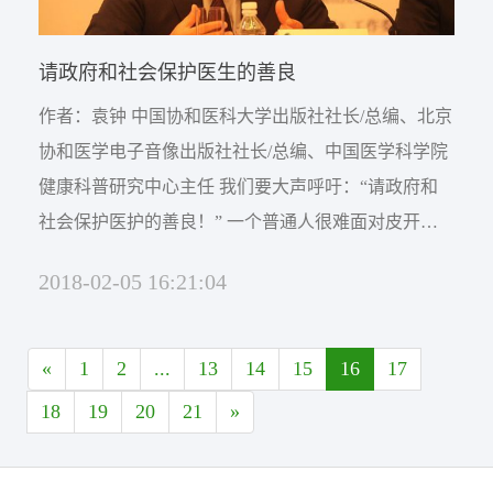
请政府和社会保护医生的善良
作者：袁钟 中国协和医科大学出版社社长/总编、北京
协和医学电子音像出版社社长/总编、中国医学科学院
健康科普研究中心主任 我们要大声呼吁：“请政府和
社会保护医护的善良！” 一个普通人很难面对皮开肉
绽、鲜血淋漓的病人，很难面对大小便失禁、褥疮开
2018-02-05 16:21:04
洞的病人，很难面对极度衰弱、恶病质面容的病
人……可医生和护士却要天天面对，因为他们有超出
常人的善良。 如今很少...
«
1
2
...
13
14
15
16
17
18
19
20
21
»